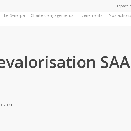
Espace 
Le Synerpa
Charte d’engagements
Evénements
Nos action
evalorisation SA
AD 2021