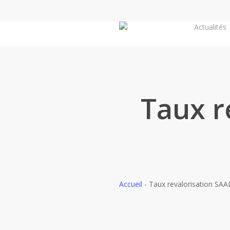
Skip
to
Actualités
main
content
Taux r
Accueil
-
Taux revalorisation SA