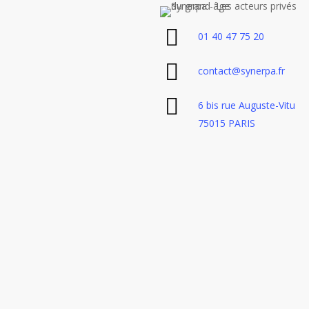
01 40 47 75 20
contact@synerpa.fr
6 bis rue Auguste-Vitu
75015 PARIS