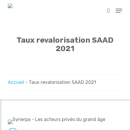
Skip
Menu
to
search
main
Close
content
Menu
Taux revalorisation SAAD
2021
Accueil
-
Taux revalorisation SAAD 2021