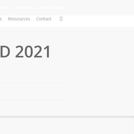
presse
Adhérer
Espace adhérent
search
s
Ressources
Contact
AD 2021