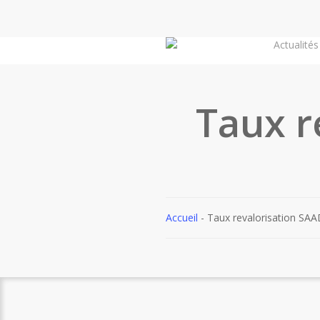
Skip
to
Actualités
main
content
Taux r
Accueil
-
Taux revalorisation SA