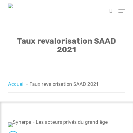
Skip
Menu
to
search
main
content
Taux revalorisation SAAD
2021
Accueil
-
Taux revalorisation SAAD 2021