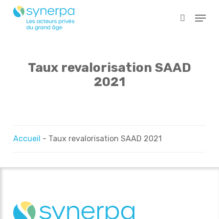
Skip
Menu
to
search
main
Close
content
Menu
Taux revalorisation SAAD
2021
Accueil
-
Taux revalorisation SAAD 2021