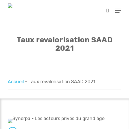
Skip
Menu
to
search
main
content
Taux revalorisation SAAD
2021
Accueil
-
Taux revalorisation SAAD 2021