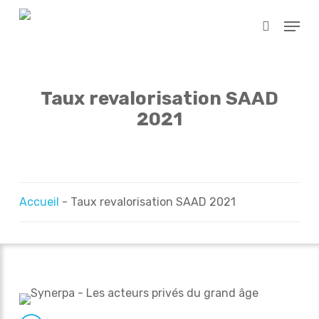
Skip
Menu
to
search
main
content
Taux revalorisation SAAD
2021
Accueil
-
Taux revalorisation SAAD 2021