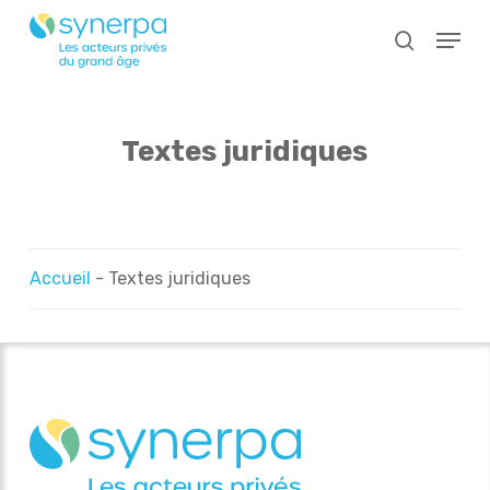
Skip
Menu
to
search
main
Close
content
Menu
Textes juridiques
Accueil
-
Textes juridiques