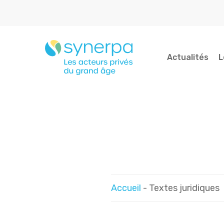
Skip
to
main
content
Actualités
L
Indiquez votre recherche...
Accueil
-
Textes juridiques