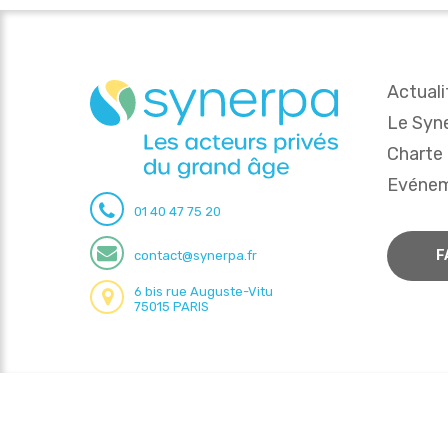
Actuali
Le Syn
Charte
Evéne
01 40 47 75 20
F
contact@synerpa.fr
6 bis rue Auguste-Vitu
75015 PARIS