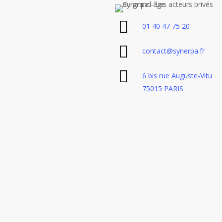
01 40 47 75 20
contact@synerpa.fr
6 bis rue Auguste-Vitu
75015 PARIS