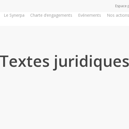
Espace 
Le Synerpa
Charte d’engagements
Evénements
Nos action
Textes juridique