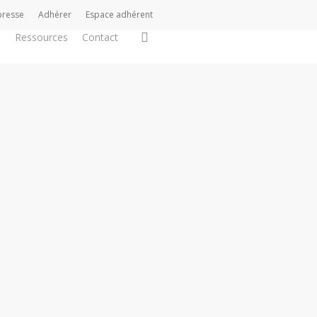
presse
Adhérer
Espace adhérent
search
s
Ressources
Contact
s