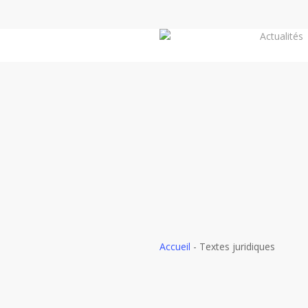
Skip
to
Actualités
main
content
Accueil
-
Textes juridiques