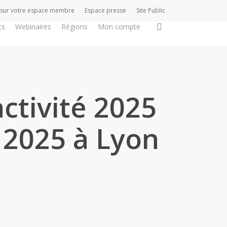
 sur votre espace membre
Espace presse
Site Public
search
ts
Webinaires
Régions
Mon compte
ctivité 2025
 2025 à Lyon