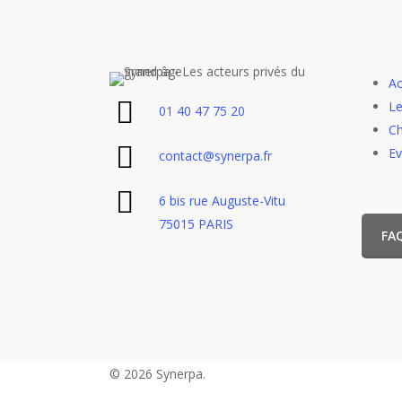
Ac
Le
01 40 47 75 20
Ch
E
contact@synerpa.fr
6 bis rue Auguste-Vitu
75015 PARIS
FA
© 2026 Synerpa.