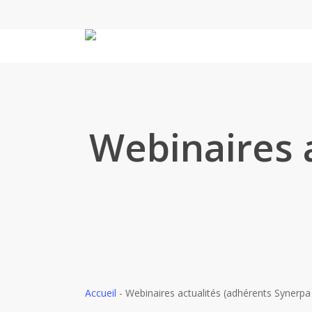
Skip
to
main
content
Webinaires 
Accueil
-
Webinaires actualités (adhérents Synerpa