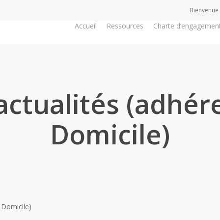
Bienvenue
Accueil
Ressources
Charte d’engagemen
actualités (adhér
Domicile)
 Domicile)