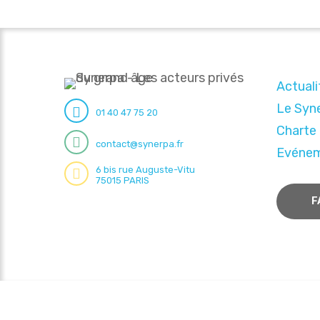
Actuali
Le Syn
01 40 47 75 20
Charte
contact@synerpa.fr
Evéne
6 bis rue Auguste-Vitu
75015 PARIS
F