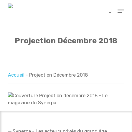
Skip
Menu
to
search
main
Close
content
Menu
Projection Décembre 2018
Accueil
-
Projection Décembre 2018