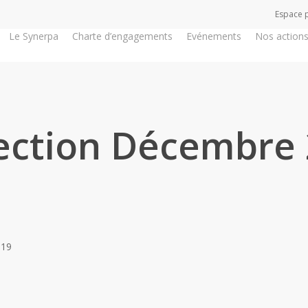
Espace 
Le Synerpa
Charte d’engagements
Evénements
Nos action
ection Décembre
019