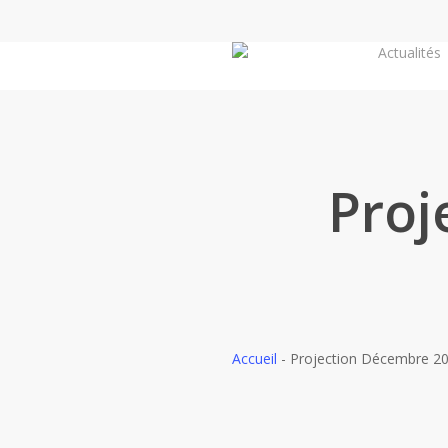
Skip
to
Actualités
main
content
Proj
Accueil
-
Projection Décembre 2