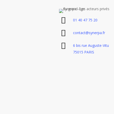
01 40 47 75 20
contact@synerpa.fr
6 bis rue Auguste-Vitu
75015 PARIS