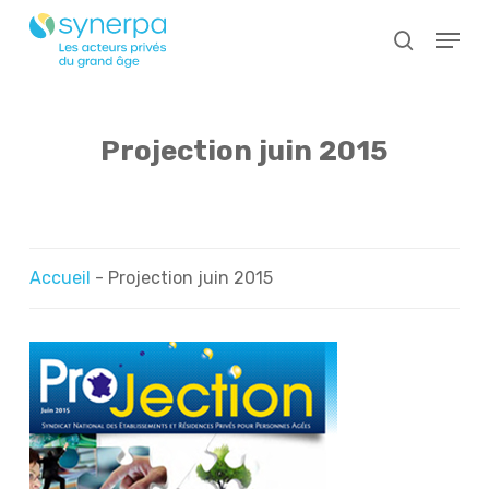
Skip
Menu
to
search
main
Close
content
Menu
Projection juin 2015
Accueil
-
Projection juin 2015