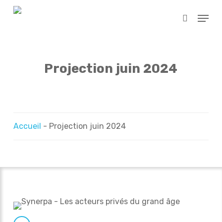
Skip
Menu
to
search
main
content
Projection juin 2024
Accueil
-
Projection juin 2024