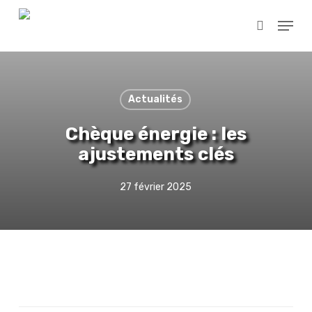
Skip
Menu
to
search
main
content
Actualités
Chèque énergie : les
ajustements clés
27 février 2025