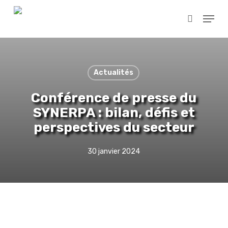
Skip
Menu
to
search
main
content
Actualités
Conférence de presse du
SYNERPA : bilan, défis et
perspectives du secteur
30 janvier 2024