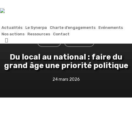
Skip
to
main
content
Actualités
Le Synerpa
Charte d’engagements
Evénements
Nos actions
Ressources
Contact
search
À la une
Actualités
Du local au national : faire du
grand âge une priorité politique
24 mars 2026