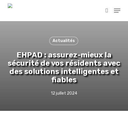
Skip
Menu
to
search
main
content
Actualités
EHPAD : assurez-mieux la
sécurité de vos résidents avec
des solutions intelligentes et
fiables
12 juillet 2024