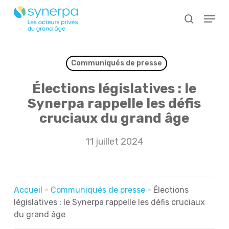
Skip
Menu
to
search
main
Close
content
Menu
Communiqués de presse
Élections législatives : le
Synerpa rappelle les défis
cruciaux du grand âge
11 juillet 2024
Accueil
-
Communiqués de presse
-
Élections
législatives : le Synerpa rappelle les défis cruciaux
du grand âge