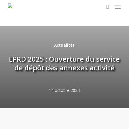
Skip
Menu
to
search
main
content
Actualités
EPRD 2025 : Ouverture du service
de dépôt des annexes activité
14 octobre 2024