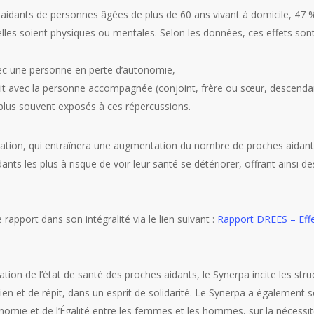
 aidants de personnes âgées de plus de 60 ans vivant à domicile, 47 %
lles soient physiques ou mentales. Selon les données, ces effets son
vec une personne en perte d’autonomie,
roit avec la personne accompagnée (conjoint, frère ou sœur, descenda
 plus souvent exposés à ces répercussions.
ulation, qui entraînera une augmentation du nombre de proches aidants
dants les plus à risque de voir leur santé se détériorer, offrant ainsi de
rapport dans son intégralité via le lien suivant :
Rapport DREES – Effe
ération de l’état de santé des proches aidants, le Synerpa incite les st
ien et de répit, dans un esprit de solidarité. Le Synerpa a également s
tonomie et de l’Égalité entre les femmes et les hommes, sur la nécess