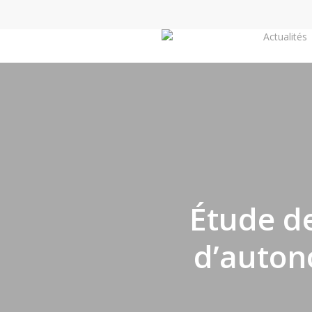
Skip
to
Actualités
main
content
Étude de
d’auton