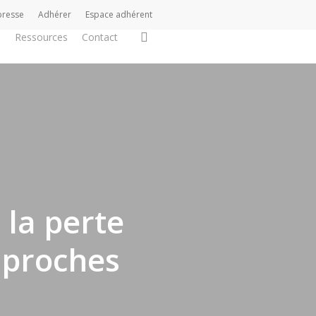
presse
Adhérer
Espace adhérent
search
s
Ressources
Contact
 la perte
 proches