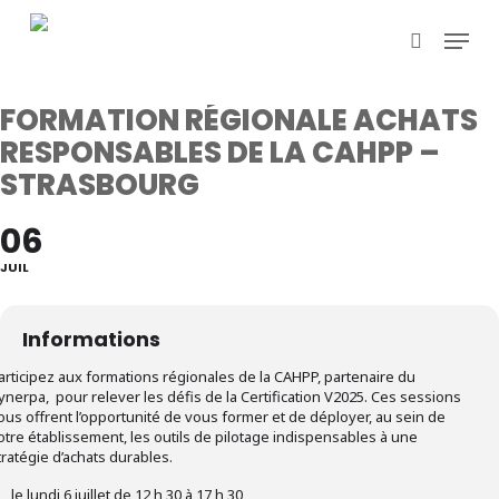
Skip
Menu
to
search
main
content
FORMATION RÉGIONALE ACHATS
RESPONSABLES DE LA CAHPP –
STRASBOURG
06
JUIL
Informations
articipez aux formations régionales de la CAHPP, partenaire du
ynerpa, pour relever les défis de la Certification V2025. Ces sessions
ous offrent l’opportunité de vous former et de déployer, au sein de
otre établissement, les outils de pilotage indispensables à une
tratégie d’achats durables.
le lundi 6 juillet de 12 h 30 à 17 h 30