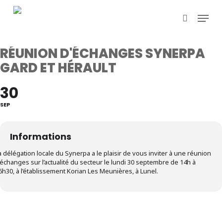
Skip
Menu
to
search
main
content
RÉUNION D'ÉCHANGES SYNERPA
GARD ET HÉRAULT
30
SEP
Informations
a délégation locale du Synerpa a le plaisir de vous inviter à une réunion
’échanges sur l’actualité du secteur le lundi 30 septembre de 14h à
6h30, à l’établissement Korian Les Meunières, à Lunel.