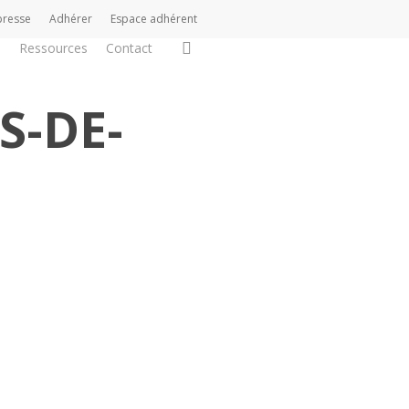
presse
Adhérer
Espace adhérent
search
s
Ressources
Contact
S-DE-