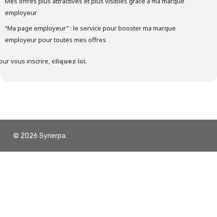
Mes offres plus attractives et plus visibles grâce à ma marque
employeur
“Ma page employeur” : le service pour booster ma marque
employeur pour toutes mes offres
our vous inscrire,
.
cliquez ici
© 2026 Synerpa.