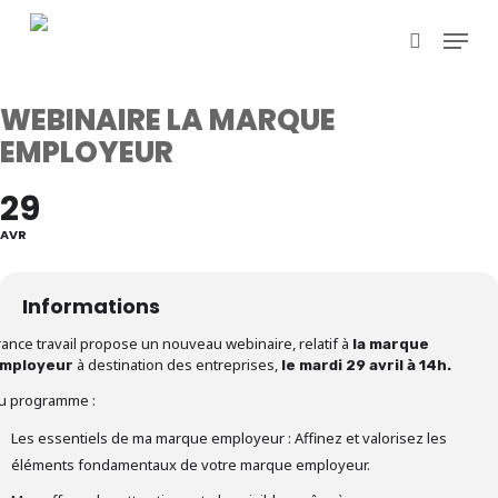
Skip
Menu
to
search
main
content
WEBINAIRE LA MARQUE
EMPLOYEUR
29
AVR
Informations
rance travail propose un nouveau webinaire, relatif à
la marque
à destination des entreprises,
mployeur
le mardi 29 avril à 14h.
u programme :
Les essentiels de ma marque employeur : Affinez et valorisez les
éléments fondamentaux de votre marque employeur.