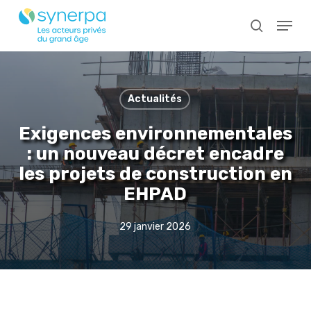
Skip
Menu
to
search
main
Close
content
Menu
Actualités
Exigences environnementales
: un nouveau décret encadre
les projets de construction en
EHPAD
29 janvier 2026