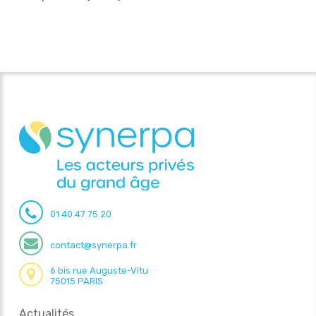
01 40 47 75 20
contact@synerpa.fr
6 bis rue Auguste-Vitu
75015 PARIS
Actualités