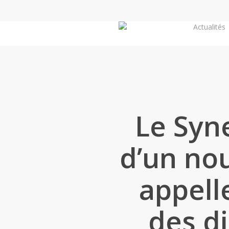
Skip
to
Actualités
main
content
Le Syn
d’un no
appell
des di