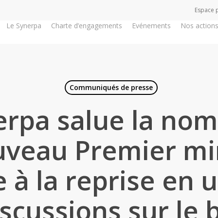
Espace 
Le Synerpa
Charte d’engagements
Evénements
Nos action
Communiqués de presse
erpa salue la nom
uveau Premier min
e à la reprise en 
scussions sur le