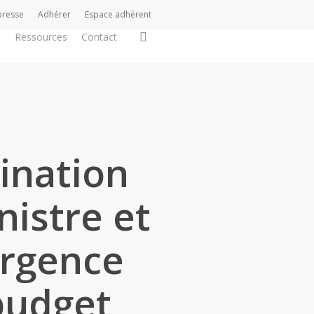
presse
Adhérer
Espace adhérent
search
s
Ressources
Contact
ination
istre et
urgence
 budget