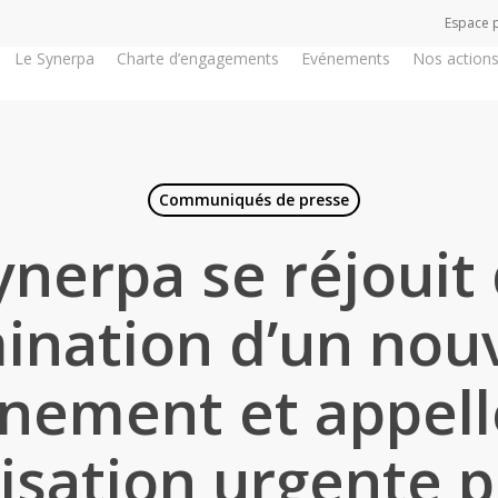
Espace 
Le Synerpa
Charte d’engagements
Evénements
Nos action
Communiqués de presse
ynerpa se réjouit 
ination d’un nou
nement et appell
isation urgente p