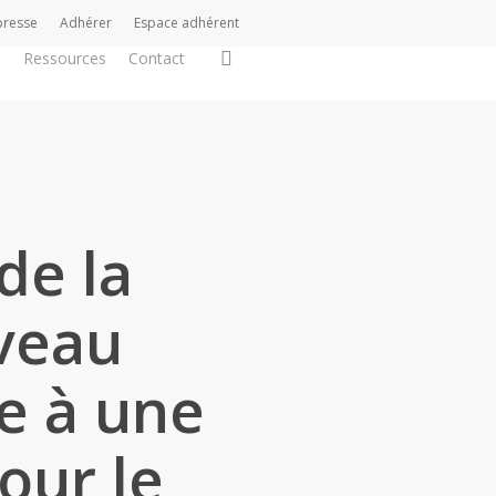
presse
Adhérer
Espace adhérent
search
s
Ressources
Contact
de la
veau
e à une
our le