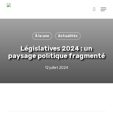
Skip
Menu
to
search
main
content
À la une
Actualités
Législatives 2024 : un
paysage politique fragmenté
12 juillet 2024