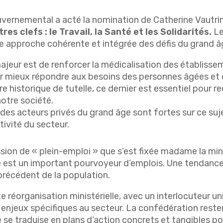
ernemental a acté la nomination de Catherine Vautrin 
es clefs : le Travail, la Santé et les Solidarités.
Le
e approche cohérente et intégrée des défis du grand â
ajeur est de renforcer la médicalisation des établissem
ur mieux répondre aux besoins des personnes âgées et d
re historique de tutelle, ce dernier est essentiel pour re
otre société.
s des acteurs privés du grand âge sont fortes sur ce suj
tivité du secteur.
ission de « plein-emploi » que s’est fixée madame la min
e est un important pourvoyeur d’emplois. Une tendanc
 précédent de la population.
 réorganisation ministérielle, avec un interlocuteur u
enjeux spécifiques au secteur. La confédération rester
se traduise en plans d’action concrets et tangibles po