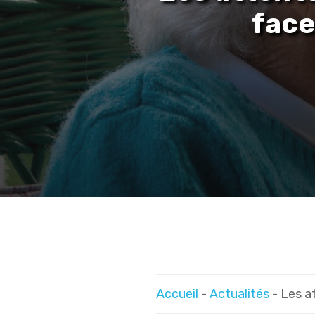
face
Accueil
-
Actualités
-
Les a