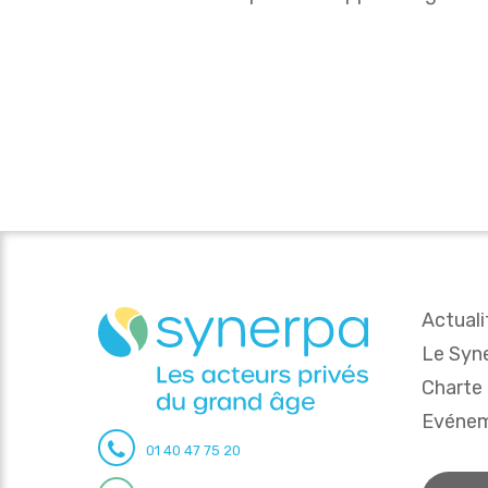
Actuali
Le Syn
Charte
Evéne
01 40 47 75 20