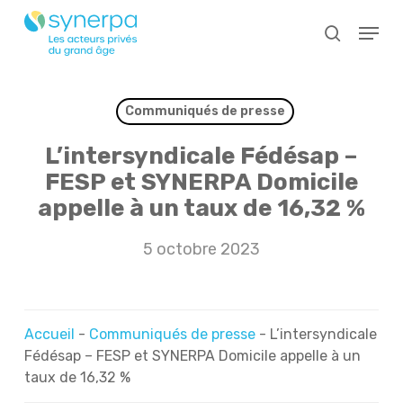
Skip
Menu
to
search
main
Close
content
Menu
Communiqués de presse
L’intersyndicale Fédésap –
FESP et SYNERPA Domicile
appelle à un taux de 16,32 %
5 octobre 2023
Accueil
-
Communiqués de presse
-
L’intersyndicale
Fédésap – FESP et SYNERPA Domicile appelle à un
taux de 16,32 %