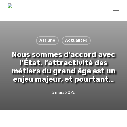
Skip
Menu
to
search
main
Close
content
Menu
À la une
Actualités
Nous sommes d’accord avec
l’État, l’attractivité des
métiers du grand âge est un
enjeu majeur, et pourtant…
5 mars 2026