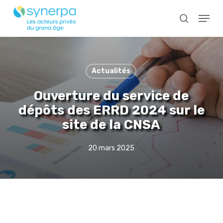
Skip
Menu
to
search
main
Close
content
Menu
Actualités
Ouverture du service de
dépôts des ERRD 2024 sur le
site de la CNSA
20 mars 2025