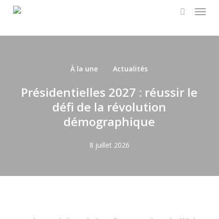
Menu
Skip
to
search
main
content
À la une
Actualités
Présidentielles 2027 : réussir le
défi de la révolution
démographique
8 juillet 2026