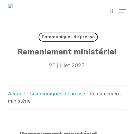
Skip
Menu
to
search
main
content
Communiqués de presse
Remaniement ministériel
20 juillet 2023
Accueil
-
Communiqués de presse
-
Remaniement
ministériel