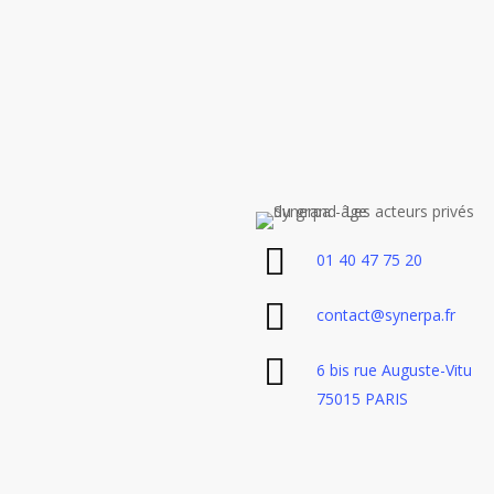
01 40 47 75 20
contact@synerpa.fr
6 bis rue Auguste-Vitu
75015 PARIS