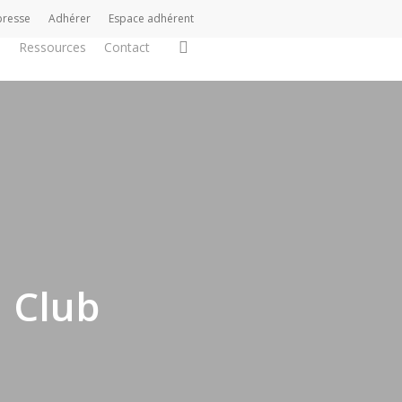
presse
Adhérer
Espace adhérent
search
s
Ressources
Contact
u Club