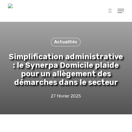
Skip
Menu
to
search
main
content
Actualités
Simplification administrative
: le Synerpa Domicile plaide
pour un allègement des
démarches dans le secteur
27 février 2025