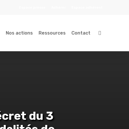
Espace presse
Adhérer
Espace adhérent
search
Nos actions
Ressources
Contact
écret du 3