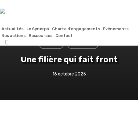
Skip
to
main
content
Actualités
Le Synerpa
Charte d’engagements
Evénements
Nos actions
Ressources
Contact
search
À la une
Actualités
Une filière qui fait front
16 octobre 2025