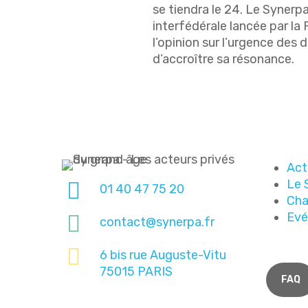
se tiendra le 24. Le Synerpa
interfédérale lancée par la 
l’opinion sur l’urgence des
d’accroître sa résonance.
Act
Le 
01 40 47 75 20
Cha
Ev
contact@synerpa.fr
6 bis rue Auguste-Vitu
75015 PARIS
FAQ