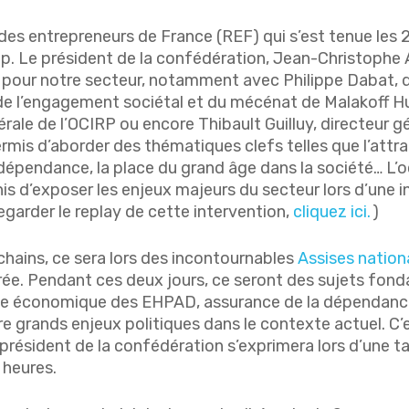
des entrepreneurs de France (REF) qui s’est tenue les 2
 Le président de la confédération, Jean-Christophe Am
pour notre secteur, notamment avec Philippe Dabat, di
 de l’engagement sociétal et du mécénat de Malakoff 
ale de l’OCIRP ou encore Thibault Guilluy, directeur gé
mis d’aborder des thématiques clefs telles que l’attrac
la dépendance, la place du grand âge dans la société… L
 d’exposer les enjeux majeurs du secteur lors d’une in
egarder le replay de cette intervention,
cliquez ici.
)
hains, ce sera lors des incontournables
Assises natio
rée. Pendant ces deux jours, ce seront des sujets fon
èle économique des EHPAD, assurance de la dépendance
re grands enjeux politiques dans le contexte actuel. C’e
président de la confédération s’exprimera lors d’une ta
 heures.