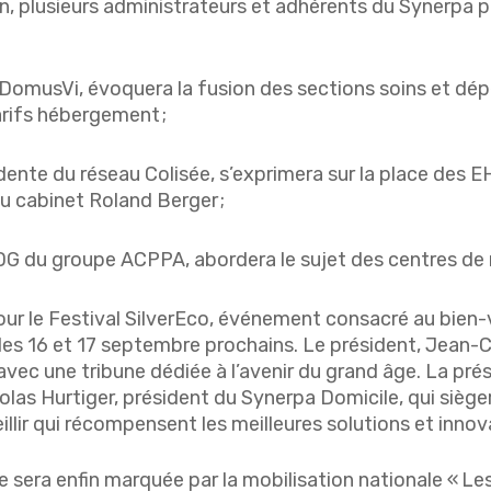
n, plusieurs administrateurs et adhérents du Synerpa 
DomusVi, évoquera la fusion des sections soins et dép
arifs hébergement ;
dente du réseau Colisée, s’exprimera sur la place des E
du cabinet Roland Berger ;
DG du groupe ACPPA, abordera le sujet des centres de r
r le Festival SilverEco, événement consacré au bien-viei
les 16 et 17 septembre prochains. Le président, Jean-
 avec une tribune dédiée à l’avenir du grand âge. La pr
las Hurtiger, président du Synerpa Domicile, qui sièger
illir qui récompensent les meilleures solutions et innov
 sera enfin marquée par la mobilisation nationale « Le