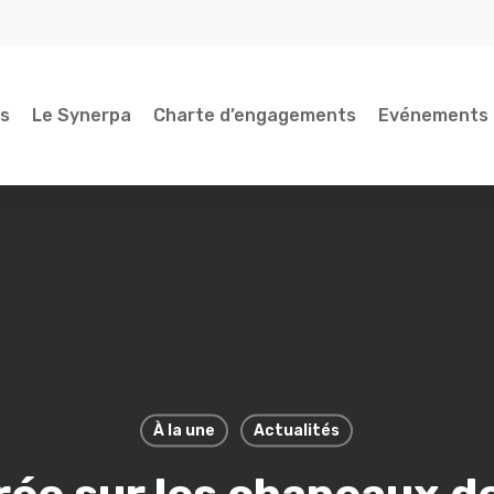
és
Le Synerpa
Charte d’engagements
Evénements
À la une
Actualités