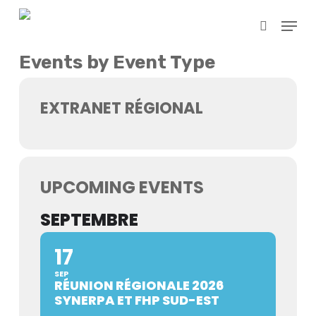
Skip
Menu
to
search
main
content
Events by Event Type
EXTRANET RÉGIONAL
UPCOMING EVENTS
SEPTEMBRE
17
SEP
RÉUNION RÉGIONALE 2026
SYNERPA ET FHP SUD-EST