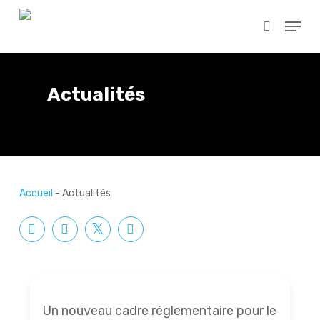
Skip
Menu
to
search
main
content
Actualités
Accueil
-
Actualités
Un nouveau cadre réglementaire pour le