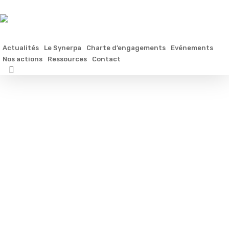
Skip
to
main
content
Actualités
Le Synerpa
Charte d’engagements
Evénements
Nos actions
Ressources
Contact
search
Modèle
de
contrat
de
travail
à
temps
partiel
modulé
18
juin
2015