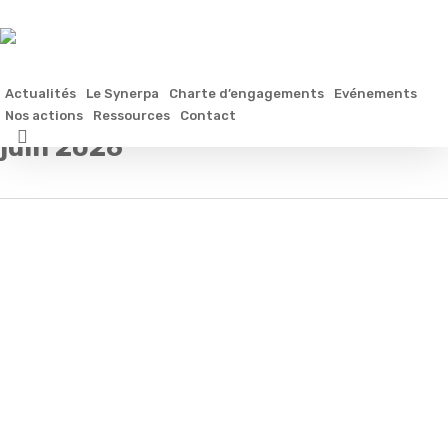
Skip
to
main
content
Actualités
Le Synerpa
Charte d’engagements
Evénements
Monthly Archives
Nos actions
Ressources
Contact
search
juin 2026