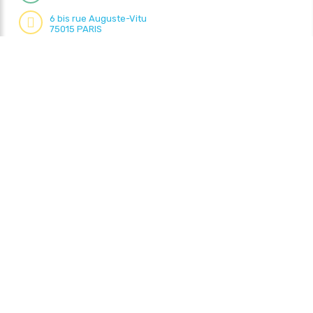
6 bis rue Auguste-Vitu
75015 PARIS
Actualités
Le Synerpa
Charte d’engagements
Evénements
Nos actions
Le Club Partenaires
Ressources
Adhérer
FAQ
Contact