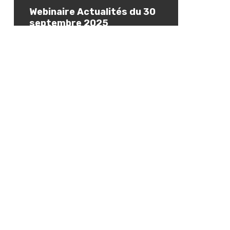
Webinaire Actualités du 30
septembre 2025
1 octobre 2025
Archives
juillet 2026
juin 2026
mai 2026
avril 2026
mars 2026
février 2026